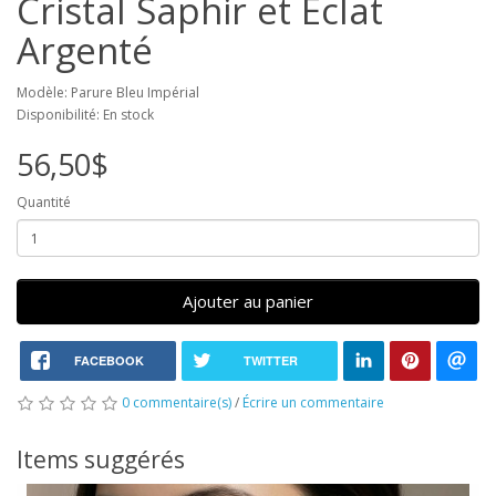
Cristal Saphir et Éclat
Argenté
Modèle: Parure Bleu Impérial
Disponibilité: En stock
56,50$
Quantité
Ajouter au panier
FACEBOOK
TWITTER
0 commentaire(s)
/
Écrire un commentaire
Items suggérés