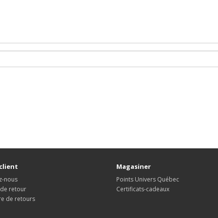
client
Magasiner
z-nous
Points Univers Québec
 de retour
Certificats-cadeaux
re de retours