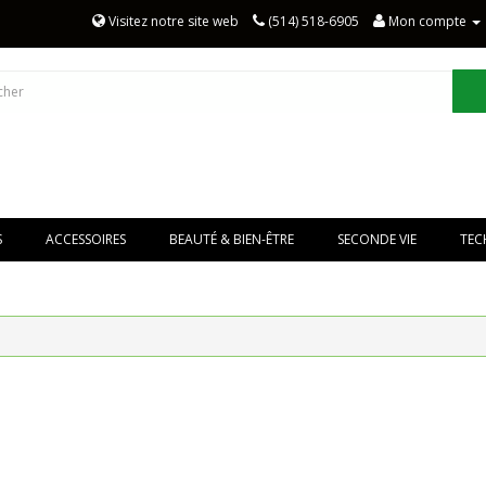
Visitez notre site web
(514) 518-6905
Mon compte
S
ACCESSOIRES
BEAUTÉ & BIEN-ÊTRE
SECONDE VIE
TEC