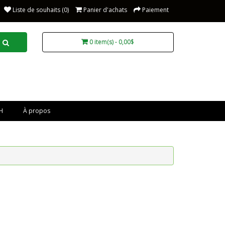
Liste de souhaits (0)
Panier d'achats
Paiement
0 item(s) - 0,00$
H
À propos