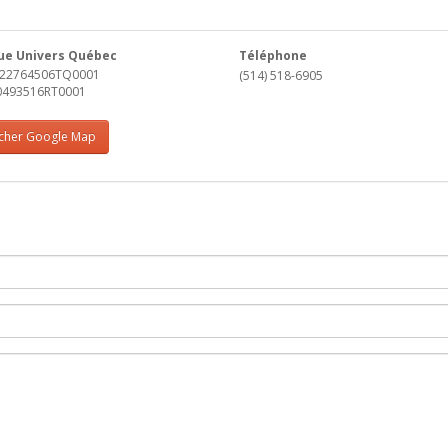
ue Univers Québec
Téléphone
022764506TQ0001
(514) 518-6905
80493516RT0001
icher Google Map