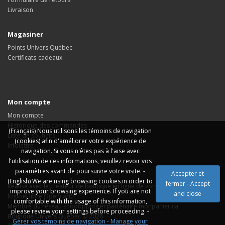
Livraison
Magasiner
Points Univers Québec
Certificats-cadeaux
Mon compte
Mon compte
Historique des commandes
(Français) Nous utilisons les témoins de navigation
Liste de souhaits
(cookies) afin d'améliorer votre expérience de
Infolettre
navigation. Si vous n'êtes pas à l'aise avec
l'utilisation de ces informations, veuillez revoir vos
paramètres avant de poursuivre votre visite. -
Accepter et
(English) We are using browsing cookies in order to
fermer - Accept
Réalisé avec le créateur de boutique en ligne de
votresite.ca
(basée sur le
improve your browsing experience. If you are not
and close
logiciel libre
Opencart
)
comfortable with the usage of this information,
Membre du réseau
shooopping
et partenaire
monpanier.ca
please review your settings before proceeding. -
Boutique Univers Québec © 2026
Gérer vos témoins de navigation - Manage your