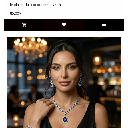
le plaisir du "cocooning" avec n..
85,00$