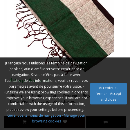
(Français) Nous utilisons les témoins de navigation
(cookies) afin d'améliorer votre expérience de
navigation. Si vous n'êtes pas à l'aise avec
Écharpe Émeraude
l'utilisation de ces informations, veuillez revoir vos
paramètres avant de poursuivre votre visite. -
Accepter et
Écharpe Émeraude
(English) We are using browsing cookies in order to
fermer - Accept
*Écharpe en Bambou et Coton : Douceur et Élégance Réunies *
improve your browsing experience. If you are not
and close
Description : Découvrez notre écharpe..
comfortable with the usage of this information,
please review your settings before proceeding. -
35,00$
Gérer vos témoins de navigation - Manage your
browsing cookies